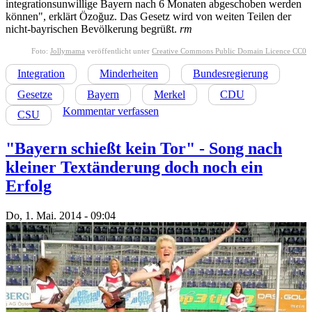
integrationsunwillige Bayern nach 6 Monaten abgeschoben werden
können", erklärt Özoğuz. Das Gesetz wird von weiten Teilen der
nicht-bayrischen Bevölkerung begrüßt.
rm
Foto:
Jollymama
veröffentlicht unter
Creative Commons Public Domain Licence CC0
Integration
Minderheiten
Bundesregierung
Gesetze
Bayern
Merkel
CDU
Kommentar verfassen
CSU
"Bayern schießt kein Tor" - Song nach
kleiner Textänderung doch noch ein
Erfolg
Do, 1. Mai. 2014 - 09:04