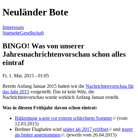
Neuländer Bote
Impressum
Startseite
Gesellschaft
Sie sind hier
BINGO! Was von unserer
Jahresnachrichtenvorschau schon alles
eintraf
Fr, 1. Mai. 2015 - 01:05
Bereits Anfang Januar 2015 hatten wir die
Nachrichtenvorschau für
das Jahr 2015
vorgestellt. Das ist kein Witz, die
Nachrichtenvorschau wurde wirklich Anfang Januar erstellt.
Was in diesem Frühjahr davon schon eintrat:
Bildzeitung warnt vor extrem schlechtem Sommer
(link is
(vom
12.03.2015)
external)
Berliner Flughafen wird
später als 2017 eröffnet
(link is
und
teurer
als bisher angenommen
(link is external)
. (jeweils vom 26.04.2015)
external)