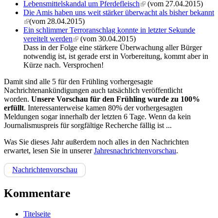
Lebensmittelskandal um Pferdefleisch
(link is external)
(vom 27.04.2015)
Die Amis haben uns weit stärker überwacht als bisher bekannt
(link is external)
(vom 28.04.2015)
Ein schlimmer Terroranschlag konnte in letzter Sekunde
vereitelt werden
(link is external)
(vom 30.04.2015)
Dass in der Folge eine stärkere Überwachung aller Bürger
notwendig ist, ist gerade erst in Vorbereitung, kommt aber in
Kürze nach. Versprochen!
Damit sind alle 5 für den Frühling vorhergesagte
Nachrichtenankündigungen auch tatsächlich veröffentlicht
worden.
Unsere Vorschau für den Frühling wurde zu 100%
erfüllt
. Interessanterweise kamen 80% der vorhergesagten
Meldungen sogar innerhalb der letzten 6 Tage. Wenn da kein
Journalismuspreis für sorgfältige Recherche fällig ist ...
Was Sie dieses Jahr außerdem noch alles in den Nachrichten
erwartet, lesen Sie in unserer
Jahresnachrichtenvorschau
.
Nachrichtenvorschau
Kommentare
Titelseite