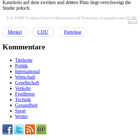
Kanzlerin auf dem zweiten und dritten Platz liegt verschweigt die
Studie jedoch.
Foto: ESMT European School of Management and Technology, freigegeben unter
CC BY-
SA 3.0
Merkel
CDU
Parteitag
Kommentare
Titelseite
Politik
International
Wirtschaft
Gesellschaft
Verkehr
Feuilleton
Technik
Gesundheit
Sport
Wetter